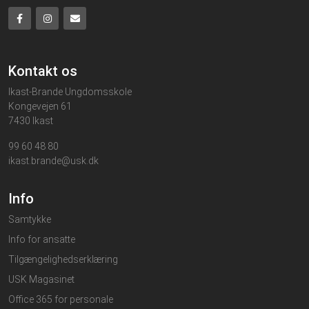
Kontakt os
Ikast-Brande Ungdomsskole
Kongevejen 61
7430 Ikast
99 60 48 80
ikast.brande@usk.dk
Info
Samtykke
Info for ansatte
Tilgængelighedserklæring
USK Magasinet
Office 365 for personale