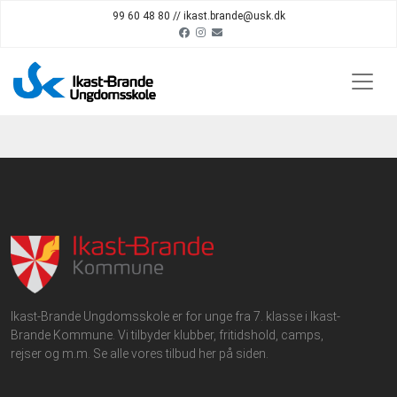
99 60 48 80 // ikast.brande@usk.dk
Ikast-Brande Ungdomsskole er for unge fra 7. klasse i Ikast-
Brande Kommune. Vi tilbyder klubber, fritidshold, camps,
rejser og m.m. Se alle vores tilbud her på siden.