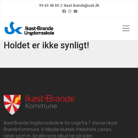
99 60 48 80 // ikast.brande@usk.dk
Holdet er ikke synligt!
Ikast-Brande Ungdomsskole er for unge fra 7. klasse i Ikast-
Brande Kommune. Vi tilbyder klubber, fritidshold, camps,
rejser og m.m. Se alle vores tilbud her på siden.