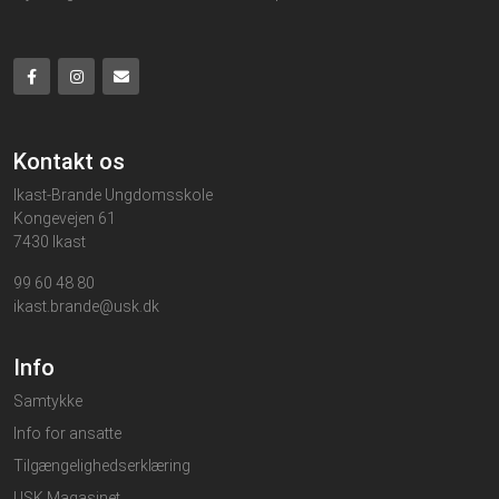
Kontakt os
Ikast-Brande Ungdomsskole
Kongevejen 61
7430 Ikast
99 60 48 80
ikast.brande@usk.dk
Info
Samtykke
Info for ansatte
Tilgængelighedserklæring
USK Magasinet